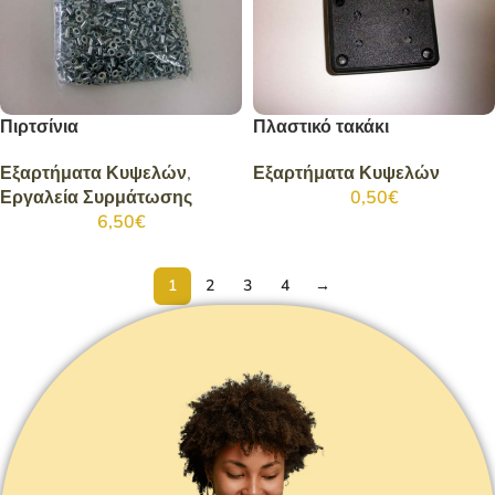
Πιρτσίνια
Πλαστικό τακάκι
Εξαρτήματα Κυψελών
,
Εξαρτήματα Κυψελών
Εργαλεία Συρμάτωσης
0,50
€
6,50
€
1
2
3
4
→