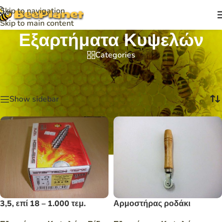
Skip to navigation
Skip to main content
Εξαρτήματα Κυψελών
Categories
Αρχική σελίδα
/
Εξαρτήματα Κυψελών
Βλέπετε 1–12 από 45 αποτελέσματα
Show sidebar
3,5, επί 18 – 1.000 τεμ.
Αρμοστήρας ροδάκι