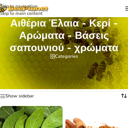
Skip to navigation
Skip to main content
Αιθέρια Έλαια - Κερί -
Αρώματα - Βάσεις
σαπουνιού - χρώματα
Categories
Αρχική σελίδα
/
Αιθέρια Έλαια - Κερί - Αρώματα - Βάσεις σαπουνιού -
χρώματα
Βλέπετε 1–12 από 26 αποτελέσματα
Show sidebar