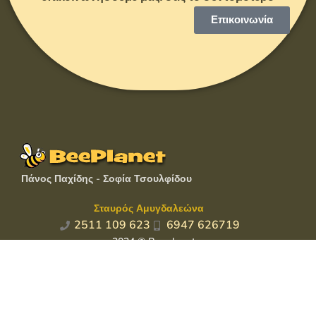
Επικοινωνία
Πάνος Παχίδης - Σοφία Τσουλφίδου
Σταυρός Αμυγδαλεώνα
2511 109 623
6947 626719
2024 © Beeplanet.gr
Powered by
Realtvo
Πολιτική απορρήτου
Όροι χρήσης