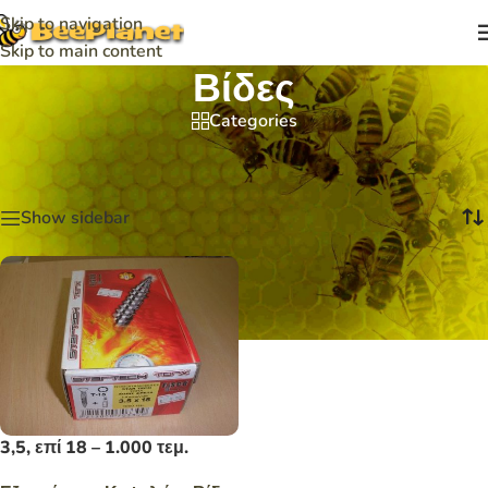
Skip to navigation
Skip to main content
Βίδες
Categories
Αρχική σελίδα
/
Εξαρτήματα Κυψελών
/
Βίδες
Εμφάνιση του μοναδικού αποτελέσματος
Show sidebar
3,5, επί 18 – 1.000 τεμ.