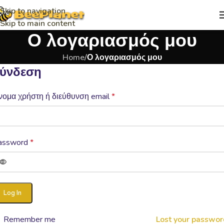
Skip to navigation
Skip to main content
Ο λογαριασμός μου
Home
/
Ο λογαριασμός μου
ύνδεση
νομα χρήστη ή διεύθυνση email
*
assword
*
Log In
Remember me
Lost your passwor