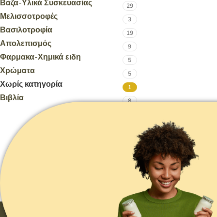
Βάζα-Υλικά Συσκευασίας
29
Μελισσοτροφές
3
Βασιλοτροφία
19
Απολεπισμός
9
Φαρμακα-Χημικά ειδη
5
Χρώματα
5
Χωρίς κατηγορία
1
Βιβλία
8