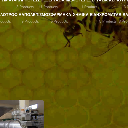
 ΧΡΏΜΑΤΑ
ΚΗΡΉΘΡΕΣ
ΕΠΕΞΕΡΓΑΣΊΑ ΜΕΛΙΟΎ
ΕΠΕΞΕΡΓΑΣΊΑ ΚΕΡΙΟΎ
Γ
3 Products
11 Products
1 Product
3 
ΙΛΟΤΡΟΦΊΑ
ΑΠΟΛΕΠΙΣΜΌΣ
ΦΑΡΜΑΚΑ-ΧΗΜΙΚΆ ΕΙΔΗ
ΧΡΏΜΑΤΑ
ΒΙΒΛ
oducts
9 Products
5 Products
5 Products
8 Pro
ρίς κατηγορία
Show
9
12