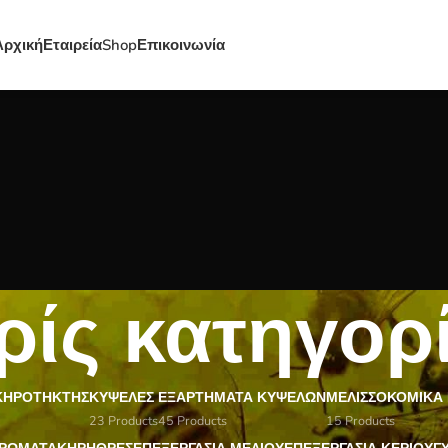
Αρχική
Εταιρεία
Shop
Επικοινωνία
ίς κατηγορ
 ΚΗΡΟΤΉΚΤΗΣ
ΚΥΨΈΛΕΣ
ΕΞΑΡΤΉΜΑΤΑ ΚΥΨΕΛΏΝ
ΜΕΛΙΣΣΟΚΟΜΙΚΆ 
23 Products
45 Products
15 Products