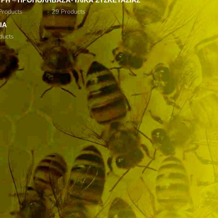
ΎΡΗ – ΠΡΌΠΟΛΗ
ΒΆΖΑ-ΥΛΙΚΆ ΣΥΣΚΕΥΑΣΊΑΣ
Products
29 Products
ΊΑ
ducts
18
24