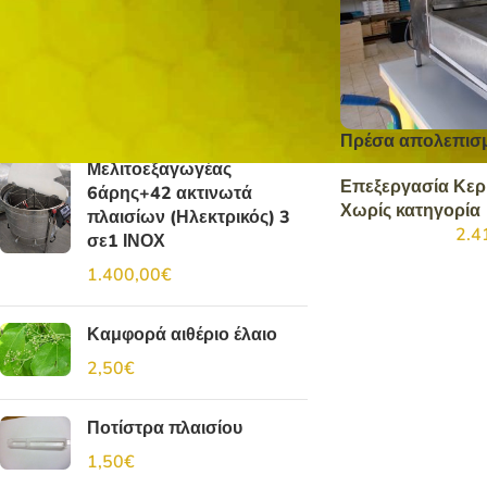
Φιλτράρισμα
Top Rated Products
Πρέσα απολεπισ
Μελιτοεξαγωγέας
Επεξεργασία Κερ
6άρης+42 ακτινωτά
Χωρίς κατηγορία
πλαισίων (Ηλεκτρικός) 3
2.4
σε1 ΙΝΟΧ
1.400,00
€
Καμφορά αιθέριο έλαιο
2,50
€
Ποτίστρα πλαισίου
1,50
€