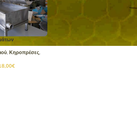
μάτων
ιού
,
Κηροπρέσες
,
18,00
€