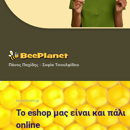
Πάνος Παχίδης - Σοφία Τσουλφίδου
beeplanet.gr
Το eshop μας είναι και πάλι
online