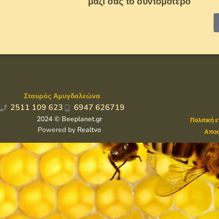
μαζί σας το συντομότερο
Σταυρός Αμυγδαλεώνα
2511 109 623
6947 626719
2024 © Beeplanet.gr
Πολιτική 
Powered by
Realtvo
Αποσ