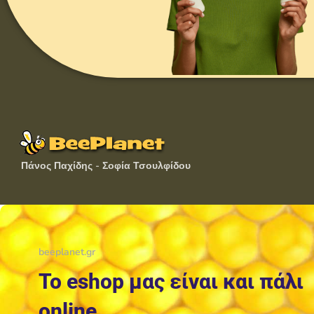
Πάνος Παχίδης - Σοφία Τσουλφίδου
beeplanet.gr
Το eshop μας είναι και πάλι
online