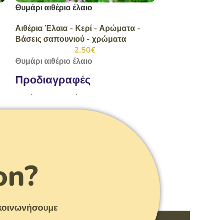
Θυμάρι αιθέριο έλαιο
Τεϊόδεντρο αιθ
Αιθέρια Έλαια - Κερί - Αρώματα -
Αιθέρια Έλαια 
Βάσεις σαπουνιού - χρώματα
Βάσεις σαπου
2,50
€
Θυμάρι αιθέριο έλαιο
Τεϊόδεντρο αιθ
Προδιαγραφές
Προδιαγρ
Βαζάκι καραμελέ 10 ml
Βαζάκι καραμε
on?
πικοινωνήσουμε