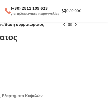
(+30) 2511 109 623
0
/
0,00
€
για τηλεφωνικές παραγγελίες
ών
/
Βάση συρματώματος
ατος
,
Εξαρτήματα Κυψελών