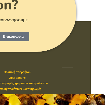
on?
πικοινωνήσουμε
Επικοινωνία
Πολιτική απορρήτου
Όροι χρήσης
επιστροφής χρημάτων και προϊόντων
τολή προϊόντων και πληρωμές