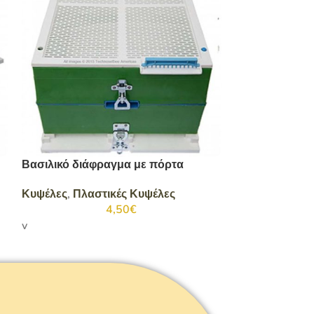
Καπάκι Κυψέλ
Κυψέλες
,
Ξύλι
Βασιλικό διάφραγμα με πόρτα
Καπάκι Κυψέλ
Κυψέλες
,
Πλαστικές Κυψέλες
4,50
€
v