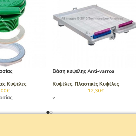
οσίας
Βάση κυψέλης Anti-varroa
κές Κυψέλες
Κυψέλες
,
Πλαστικές Κυψέλες
,00
€
12,30
€
οσίας
v