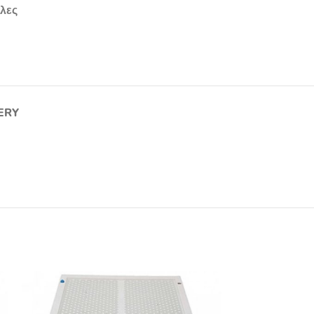
λες
ERY