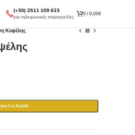
(+30) 2511 109 623
0
/
0,00
€
για τηλεφωνικές παραγγελίες
ση Κυψέλης
ψέλης
ήκη Στο Καλάθι