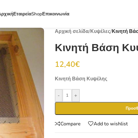
Αρχική
Εταιρεία
Shop
Επικοινωνία
Αρχική σελίδα
/
Κυψέλες
/
Κινητή Βά
Κινητή Βάση Κυ
12,40
€
Κινητή Βάση Κυψέλης
-
+
Προσθ
Compare
Add to wishlist