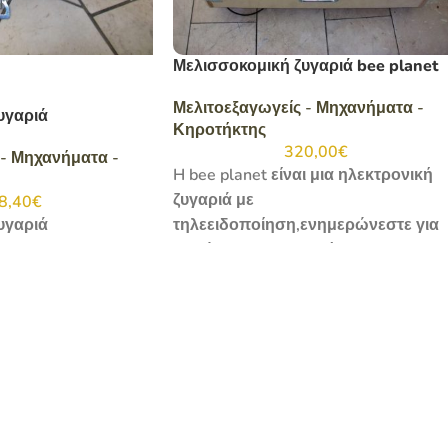
Μελισσοκομική ζυγαριά bee planet
Μελιτοεξαγωγείς - Μηχανήματα -
υγαριά
Κηροτήκτης
320,00
€
 - Μηχανήματα -
H bee planet είναι μια ηλεκτρονική
ζυγαριά με
8,40
€
υγαριά
τηλεειδοποίηση,ενημερώνεστε για
το βάρος, την υγρασία και την
θερμοκρασία μέσα και έξω από την
κυψέλη από το σπίτι σας, μέσω SMS