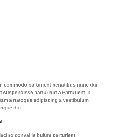
am commodo parturient penatibus nunc dui
t suspendisse parturient a.Parturient in
quam a natoque adipiscing a vestibulum
toque dui.
M
scing convallis bulum parturient