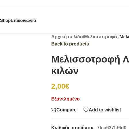
Shop
Επικοινωνία
Αρχική σελίδα
/
Μελισσοτροφές
/
Μελ
Back to products
Μελισσοτροφή Λ
κιλών
2,00
€
Εξαντλημένο
Compare
Add to wishlist
Κωδικός προϊόντος:
7fea637fd6d0