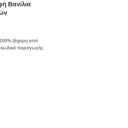
ή Βανίλια
λών
100% ζάχαρη από
ι κωδικό παραγωγής