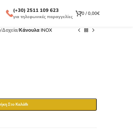
(+30) 2511 109 623
0
/
0,00
€
για τηλεφωνικές παραγγελίες
ύ
/
Δοχεία
/
Κάνουλα INOX
ήκη Στο Καλάθι